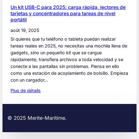
r
Un kit USB-C para 2025: carga rápida, lectores de
e
tarjetas y concentradores para tareas de nivel
p
portátil
r
o
août 19, 2025
j
Si quieres que tu teléfono o tableta puedan realizar
e
tareas reales en 2025, no necesitas una mochila llena de
t
gadgets, sino un pequeño kit que se cargue
s
rápidamente, transfiera archivos a toda velocidad y se
s
conecte a las pantallas sin problemas. Piensa en ello
a
como una estación de acoplamiento de bolsillo. Empieza
n
con un cargador…
s
Plus de détails
d
:
é
U
c
n
o
k
© 2025 Merite-Maritime.
n
i
n
t
e
U
x