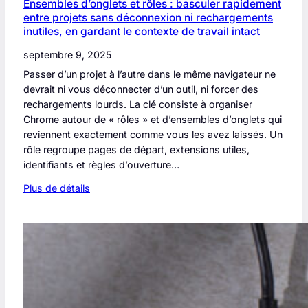
Ensembles d’onglets et rôles : basculer rapidement
entre projets sans déconnexion ni rechargements
inutiles, en gardant le contexte de travail intact
septembre 9, 2025
Passer d’un projet à l’autre dans le même navigateur ne
devrait ni vous déconnecter d’un outil, ni forcer des
rechargements lourds. La clé consiste à organiser
Chrome autour de « rôles » et d’ensembles d’onglets qui
reviennent exactement comme vous les avez laissés. Un
rôle regroupe pages de départ, extensions utiles,
identifiants et règles d’ouverture…
Plus de détails
:
E
n
s
e
m
b