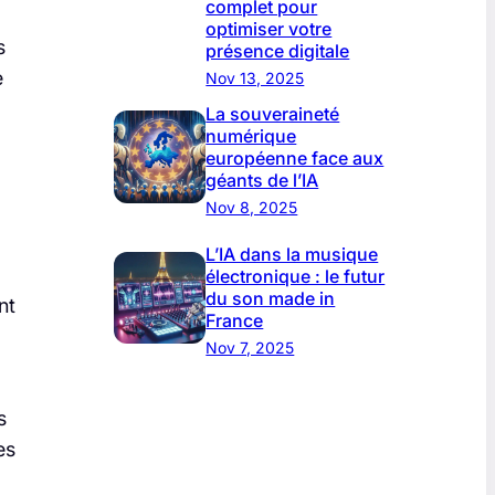
complet pour
optimiser votre
s
présence digitale
e
Nov 13, 2025
La souveraineté
numérique
européenne face aux
géants de l’IA
Nov 8, 2025
L’IA dans la musique
électronique : le futur
du son made in
nt
France
Nov 7, 2025
s
es