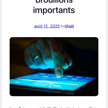
importants
août 12, 2025
·
Maël
by