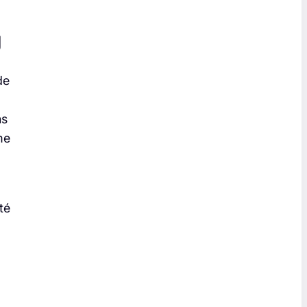
g
de
ns
me
té