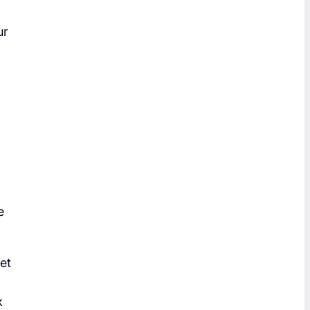
ur
e
et
x