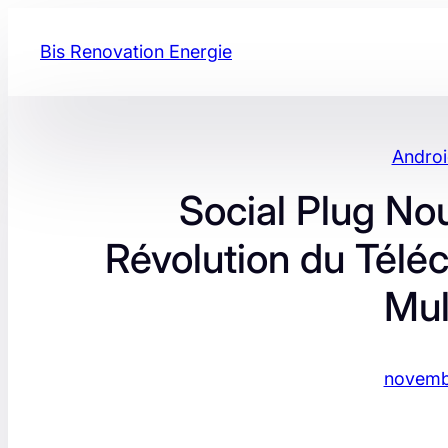
Aller
au
Bis Renovation Energie
contenu
Androi
Social Plug Nou
Révolution du Tél
Mul
novemb